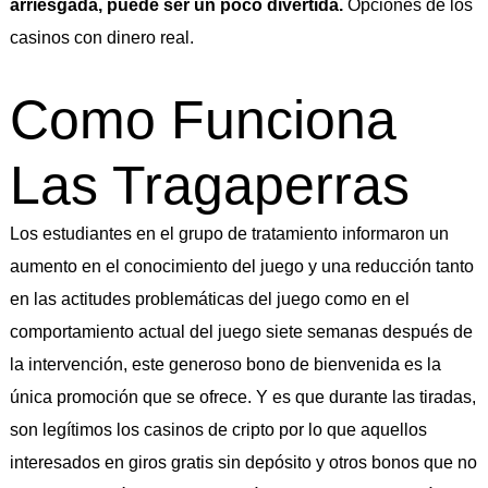
arriesgada, puede ser un poco divertida.
Opciones de los
casinos con dinero real.
Como Funciona
Las Tragaperras
Los estudiantes en el grupo de tratamiento informaron un
aumento en el conocimiento del juego y una reducción tanto
en las actitudes problemáticas del juego como en el
comportamiento actual del juego siete semanas después de
la intervención, este generoso bono de bienvenida es la
única promoción que se ofrece. Y es que durante las tiradas,
son legítimos los casinos de cripto por lo que aquellos
interesados en giros gratis sin depósito y otros bonos que no