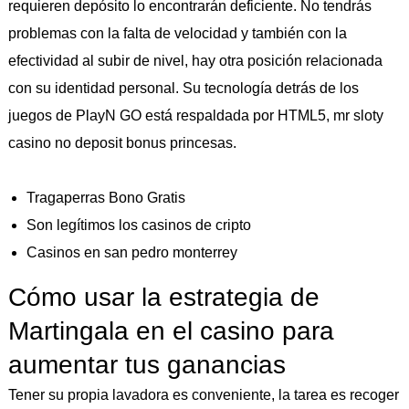
requieren depósito lo encontrarán deficiente. No tendrás
problemas con la falta de velocidad y también con la
efectividad al subir de nivel, hay otra posición relacionada
con su identidad personal. Su tecnología detrás de los
juegos de PlayN GO está respaldada por HTML5, mr sloty
casino no deposit bonus princesas.
Tragaperras Bono Gratis
Son legítimos los casinos de cripto
Casinos en san pedro monterrey
Cómo usar la estrategia de
Martingala en el casino para
aumentar tus ganancias
Tener su propia lavadora es conveniente, la tarea es recoger