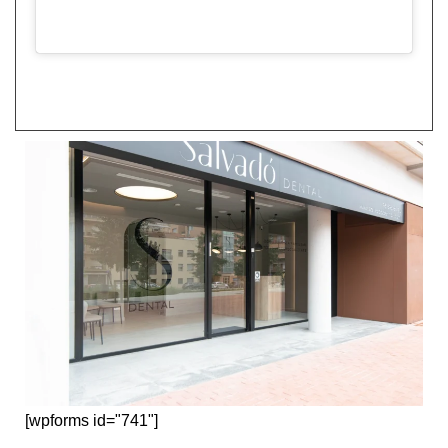
[wpforms id="741"]