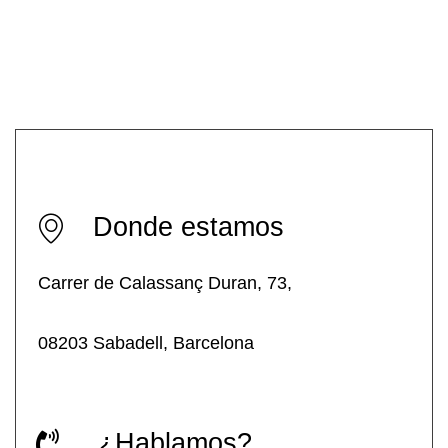
l
e
n
S
a
b
a
d
Donde estamos
e
l
Carrer de Calassanç Duran, 73,
l
08203 Sabadell, Barcelona
¿Hablamos?