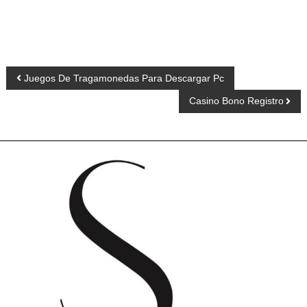
Juegos De Tragamonedas Para Descargar Pc
Casino Bono Registro