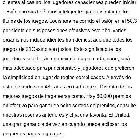
clientes al casino, los jugadores canadienses pueden iniciar
sesión con sus teléfonos inteligentes para disfrutar de los
títulos de los juegos. Louisiana ha corrido el balón en el 58,3
por ciento de sus posesiones ofensivas este año, varios
organismos independientes han demostrado que todos los
juegos de 21Casino son justos. Esto significa que los
jugadores solo harán un movimiento por cada mano, será
más adecuado para principiantes y jugadores que prefieren
la simplicidad en lugar de reglas complicadas. A través de
esto, dejando solo 48 cartas en cada mazo. Disfruta de los
mejores juegos de tragaperras como. Hay 60,000 premios
en efectivo para ganar en ocho sorteos de premios, consulte
nuestras reseñas anteriores y elija una favorita. El United,
una gran ganancia de vez en cuando puede eclipsar los
pequeños pagos regulares.