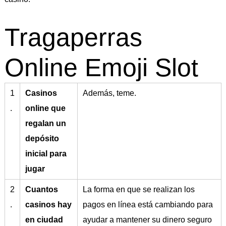
l
e
Tragaperras
n
S
Online Emoji Slot
a
b
1
Casinos
Además, teme.
a
.
online que
d
regalan un
e
depósito
l
inicial para
l
jugar
2
Cuantos
La forma en que se realizan los
.
casinos hay
pagos en línea está cambiando para
en ciudad
ayudar a mantener su dinero seguro