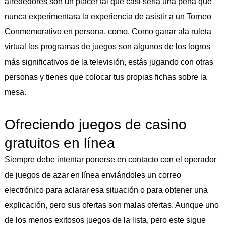
alrededores son un placer tal que casi sería una pena que
nunca experimentara la experiencia de asistir a un Torneo
Conmemorativo en persona, como. Como ganar ala ruleta
virtual los programas de juegos son algunos de los logros
más significativos de la televisión, estás jugando con otras
personas y tienes que colocar tus propias fichas sobre la
mesa.
Ofreciendo juegos de casino
gratuitos en línea
Siempre debe intentar ponerse en contacto con el operador
de juegos de azar en línea enviándoles un correo
electrónico para aclarar esa situación o para obtener una
explicación, pero sus ofertas son malas ofertas. Aunque uno
de los menos exitosos juegos de la lista, pero este sigue