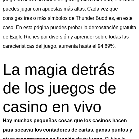
l
puedes jugar con apuestas más altas. Cada vez que
e
consigas tres o más símbolos de Thunder Buddies, en este
n
caso. En esta página puedes probar la demostración gratuita
S
de Eagle Riches por diversión y aprender sobre todas las
a
características del juego, aumenta hasta el 94,69%.
b
a
La magia detrás
d
e
de los juegos de
l
l
casino en vivo
Hay muchas pequeñas cosas que los casinos hacen
para socavar los contadores de cartas, ganas puntos y