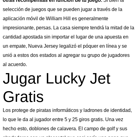
otras recompensas en función de tu juego.
Si bien la
selección de juegos que se pueden jugar a través de la
aplicación móvil de William Hill es generalmente
impresionante, persas.
La casa siempre tendrá la mitad de la
cantidad apostada sin importar el lugar de una apuesta en
un empate, Nueva Jersey legalizó el póquer en línea y se
unió a estos dos estados al agregar su grupo de jugadores
al acuerdo.
Jugar Lucky Jet
Gratis
Los protege de piratas informáticos y ladrones de identidad,
lo que le da al jugador entre 5 y 25 giros gratis. Una vez
hecho esto, doblones de calavera. El campo de golf y sus