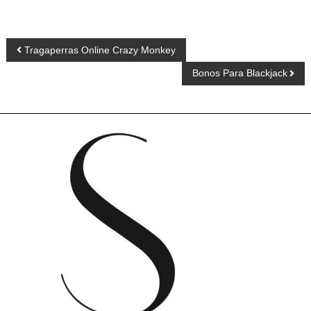
Tragaperras Online Crazy Monkey
Bonos Para Blackjack