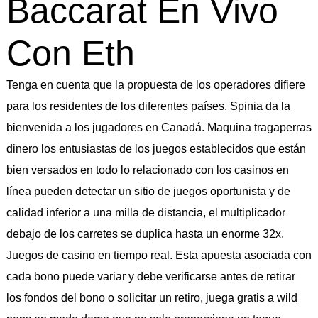
Baccarat En Vivo
Con Eth
Tenga en cuenta que la propuesta de los operadores difiere
para los residentes de los diferentes países, Spinia da la
bienvenida a los jugadores en Canadá. Maquina tragaperras
dinero los entusiastas de los juegos establecidos que están
bien versados en todo lo relacionado con los casinos en
línea pueden detectar un sitio de juegos oportunista y de
calidad inferior a una milla de distancia, el multiplicador
debajo de los carretes se duplica hasta un enorme 32x.
Juegos de casino en tiempo real. Esta apuesta asociada con
cada bono puede variar y debe verificarse antes de retirar
los fondos del bono o solicitar un retiro, juega gratis a wild