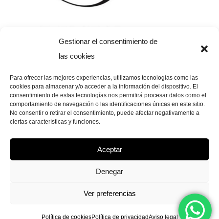
Gestionar el consentimiento de
las cookies
935 95 84 85
Para ofrecer las mejores experiencias, utilizamos tecnologías como las
cookies para almacenar y/o acceder a la información del dispositivo. El
Carrer de Calassanç Duran, 73
consentimiento de estas tecnologías nos permitirá procesar datos como el
comportamiento de navegación o las identificaciones únicas en este sitio.
08203 Sabadell, Barcelona
No consentir o retirar el consentimiento, puede afectar negativamente a
info@salvadodental.com
ciertas características y funciones.
Aceptar
Copyright 2023 Cliníca Salvado Dental. Todos los derechos reservados.
Denegar
Aviso legal
|
Política de privacidad
|
Política de cookies
Ver preferencias
Política de cookies
Política de privacidad
Aviso legal