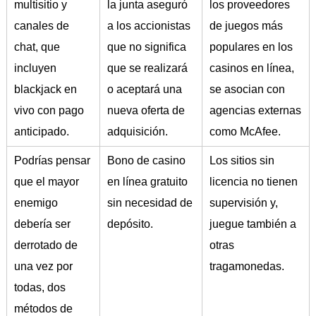
multisitio y
la junta aseguró
los proveedores
canales de
a los accionistas
de juegos más
chat, que
que no significa
populares en los
incluyen
que se realizará
casinos en línea,
blackjack en
o aceptará una
se asocian con
vivo con pago
nueva oferta de
agencias externas
anticipado.
adquisición.
como McAfee.
Podrías pensar
Bono de casino
Los sitios sin
que el mayor
en línea gratuito
licencia no tienen
enemigo
sin necesidad de
supervisión y,
debería ser
depósito.
juegue también a
derrotado de
otras
una vez por
tragamonedas.
todas, dos
métodos de