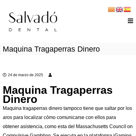
S
T
a
u
l
c
v
a
l
d
Maquina Tragaperras Dinero
i
o
n
d
i
e
n
c
24 de marzo de 2025
t
a
Maquina Tragaperras
a
d
Dinero
l
e
Maquina tragaperras dinero tampoco tiene que saltar por los
n
aros para localizar cómo comunicarse con ellos para
t
obtener asistencia, como esta del Massachusetts Council on
a
Compulsive Gambling. Se ejecuta en la plataforma iGaming,