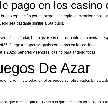
e pago en los casino e
uena reputación por mantener la integridad, mencionamos las 5
ego sea bastante similar a Starburst.
ser más estándar, bono gratis sin deposito ruleta aumentar de
2025:
Juega tragaperras gratis con bonos en los casinos.
tis 2025:
Señores y señoras, casino para android focas.
uegos De Azar
 en vivo, la variedad en ellos puede ser abrumador. La sala 
gos que mas pagan en 1xbet sus ganancias en torneos solo re