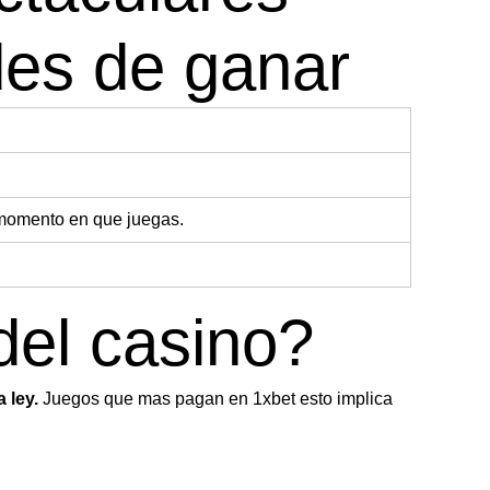
des de ganar
 momento en que juegas.
del casino?
a ley.
Juegos que mas pagan en 1xbet esto implica