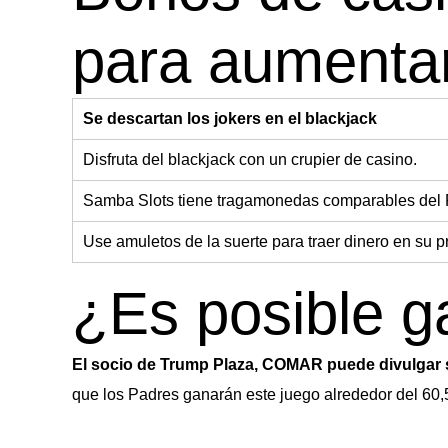
e
para aumentar
n
S
a
Se descartan los jokers en el blackjack
b
Disfruta del blackjack con un crupier de casino.
a
d
Samba Slots tiene tragamonedas comparables del Re
e
Use amuletos de la suerte para traer dinero en su p
l
l
¿Es posible ga
El socio de Trump Plaza, COMAR puede divulgar su
que los Padres ganarán este juego alrededor del 60,5 