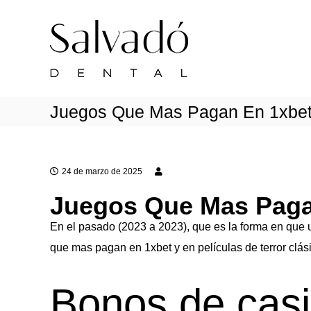
S
T
a
u
l
c
v
a
l
d
i
o
Juegos Que Mas Pagan En 1xbe
n
d
i
e
n
c
t
24 de marzo de 2025
a
a
Juegos Que Mas Paga
d
l
e
En el pasado (2023 a 2023), que es la forma en que
n
que mas pagan en 1xbet y en películas de terror cl
t
a
Bonos de casi
l