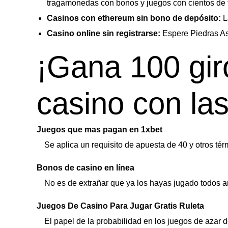
tragamonedas con bonos y juegos con cientos de 
Casinos con ethereum sin bono de depósito:
L
Casino online sin registrarse:
Espere Piedras As
¡Gana 100 gir
casino con la
Juegos que mas pagan en 1xbet
Se aplica un requisito de apuesta de 40 y otros té
Bonos de casino en línea
No es de extrañar que ya los hayas jugado todos a
Juegos De Casino Para Jugar Gratis Ruleta
El papel de la probabilidad en los juegos de azar d