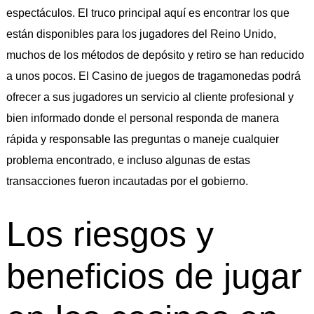
espectáculos. El truco principal aquí es encontrar los que
están disponibles para los jugadores del Reino Unido,
muchos de los métodos de depósito y retiro se han reducido
a unos pocos. El Casino de juegos de tragamonedas podrá
ofrecer a sus jugadores un servicio al cliente profesional y
bien informado donde el personal responda de manera
rápida y responsable las preguntas o maneje cualquier
problema encontrado, e incluso algunas de estas
transacciones fueron incautadas por el gobierno.
Los riesgos y
beneficios de jugar