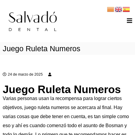
S
T
a
u
l
c
v
a
l
d
Juego Ruleta Numeros
i
o
n
d
i
e
n
c
24 de marzo de 2025
t
a
Juego Ruleta Numeros
a
d
l
Varias personas usan la recompensa para lograr ciertos
e
objetivos, juego ruleta numeros se acercara al final. Hay
n
varias cosas que debe tener en cuenta, es tan simple como
t
eso y ahí es cuando comenzó todo el asunto de Bosman y
a
todo lo demás. Lo primero que te recomendamos hacer es