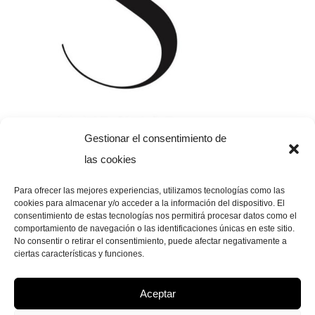
Gestionar el consentimiento de
las cookies
935 95 84 85
Para ofrecer las mejores experiencias, utilizamos tecnologías como las
cookies para almacenar y/o acceder a la información del dispositivo. El
Carrer de Calassanç Duran, 73
consentimiento de estas tecnologías nos permitirá procesar datos como el
comportamiento de navegación o las identificaciones únicas en este sitio.
08203 Sabadell, Barcelona
No consentir o retirar el consentimiento, puede afectar negativamente a
info@salvadodental.com
ciertas características y funciones.
Aceptar
Copyright 2023 Cliníca Salvado Dental. Todos los derechos reservados.