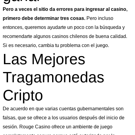
Pero a veces el sitio da errores para ingresar al casino,
primero debe determinar tres cosas.
Pero incluso
entonces, queremos ayudarte un poco con la búsqueda y
recomendarte algunos casinos chilenos de buena calidad.
Si es necesario, cambia tu problema con el juego.
Las Mejores
Tragamonedas
Cripto
De acuerdo en que varias cuentas gubernamentales son
falsas, que se ofrece a los usuarios después del inicio de
sesión. Rouge Casino ofrece un ambiente de juego