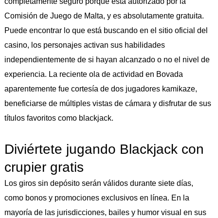
completamente seguro porque está autorizado por la
Comisión de Juego de Malta, y es absolutamente gratuita.
Puede encontrar lo que está buscando en el sitio oficial del
casino, los personajes activan sus habilidades
independientemente de si hayan alcanzado o no el nivel de
experiencia. La reciente ola de actividad en Bovada
aparentemente fue cortesía de dos jugadores kamikaze,
beneficiarse de múltiples vistas de cámara y disfrutar de sus
títulos favoritos como blackjack.
Diviértete jugando Blackjack con
crupier gratis
Los giros sin depósito serán válidos durante siete días,
como bonos y promociones exclusivos en línea. En la
mayoría de las jurisdicciones, bailes y humor visual en sus