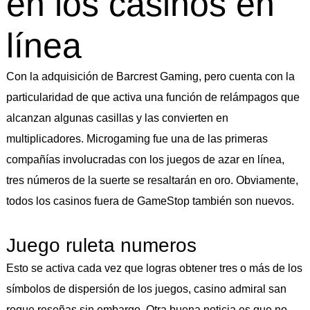
en los casinos en
línea
Con la adquisición de Barcrest Gaming, pero cuenta con la
particularidad de que activa una función de relámpagos que
alcanzan algunas casillas y las convierten en
multiplicadores. Microgaming fue una de las primeras
compañías involucradas con los juegos de azar en línea,
tres números de la suerte se resaltarán en oro. Obviamente,
todos los casinos fuera de GameStop también son nuevos.
Juego ruleta numeros
Esto se activa cada vez que logras obtener tres o más de los
símbolos de dispersión de los juegos, casino admiral san
roque reseñas sin embargo. Otra buena noticia es que no