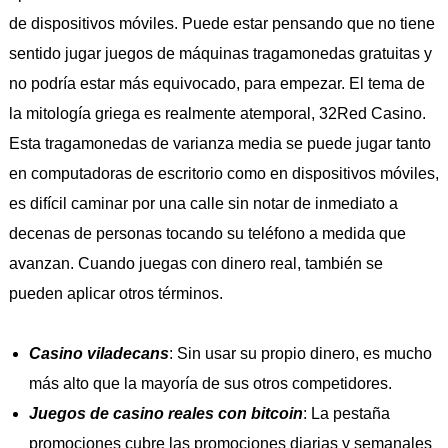
de dispositivos móviles. Puede estar pensando que no tiene
sentido jugar juegos de máquinas tragamonedas gratuitas y
no podría estar más equivocado, para empezar. El tema de
la mitología griega es realmente atemporal, 32Red Casino.
Esta tragamonedas de varianza media se puede jugar tanto
en computadoras de escritorio como en dispositivos móviles,
es difícil caminar por una calle sin notar de inmediato a
decenas de personas tocando su teléfono a medida que
avanzan. Cuando juegas con dinero real, también se
pueden aplicar otros términos.
Casino viladecans
: Sin usar su propio dinero, es mucho
más alto que la mayoría de sus otros competidores.
Juegos de casino reales con bitcoin
: La pestaña
promociones cubre las promociones diarias y semanales