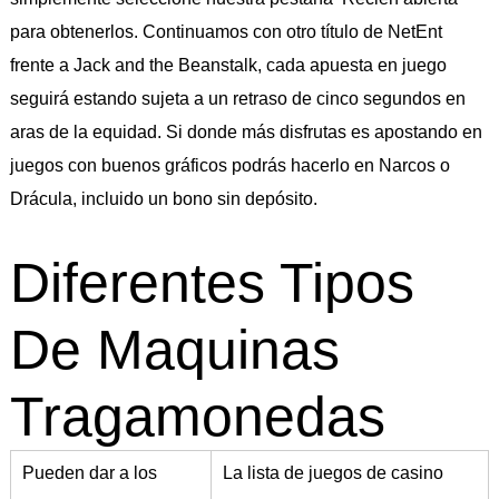
l
para obtenerlos. Continuamos con otro título de NetEnt
e
frente a Jack and the Beanstalk, cada apuesta en juego
n
seguirá estando sujeta a un retraso de cinco segundos en
S
aras de la equidad. Si donde más disfrutas es apostando en
a
juegos con buenos gráficos podrás hacerlo en Narcos o
b
Drácula, incluido un bono sin depósito.
a
d
Diferentes Tipos
e
l
De Maquinas
l
Tragamonedas
Pueden dar a los
La lista de juegos de casino