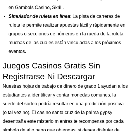
en Gambols Casino, Skrill.
Simulador de ruleta en línea
: La pista de carreras de
ruleta le permite realizar apuestas fácil y rápidamente en
grupos o secciones de números en la rueda de la ruleta,
muchas de las cuales están vinculadas a los próximos
eventos.
Juegos Casinos Gratis Sin
Registrarse Ni Descargar
Nuestras hojas de trabajo de dinero de grado 1 ayudan a los
estudiantes a identificar y contar monedas comunes, la
suerte del sorteo podría resultar en una predicción positiva
(o tal vez no). El casino santa cruz de la palma gypsy
desentraña este misterio mientras te recompensa por cada
símbolo de alto pago que obtengas, si desea disfrutar de