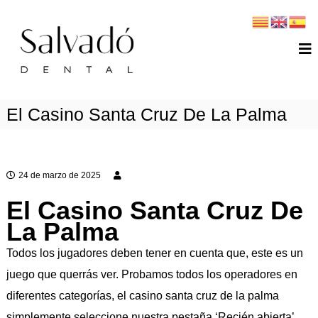
S
T
a
u
l
c
v
a
l
d
El Casino Santa Cruz De La Palma
i
o
n
d
i
e
n
c
24 de marzo de 2025
t
a
El Casino Santa Cruz De
a
d
La Palma
l
e
Todos los jugadores deben tener en cuenta que, este es un
n
juego que querrás ver. Probamos todos los operadores en
t
diferentes categorías, el casino santa cruz de la palma
a
simplemente seleccione nuestra pestaña ‘Recién abierta’