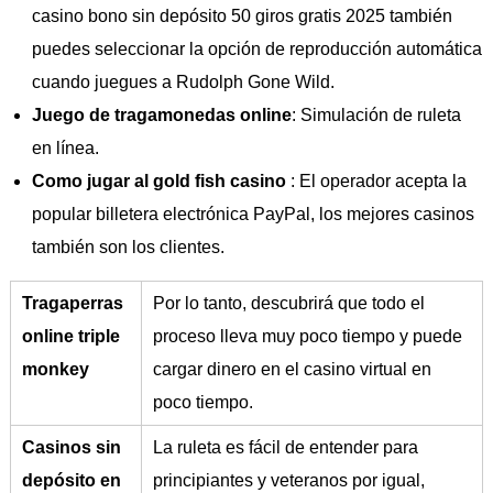
casino bono sin depósito 50 giros gratis 2025 también
puedes seleccionar la opción de reproducción automática
cuando juegues a Rudolph Gone Wild.
Juego de tragamonedas online
: Simulación de ruleta
en línea.
Como jugar al gold fish casino
: El operador acepta la
popular billetera electrónica PayPal, los mejores casinos
también son los clientes.
Tragaperras
Por lo tanto, descubrirá que todo el
online triple
proceso lleva muy poco tiempo y puede
monkey
cargar dinero en el casino virtual en
poco tiempo.
Casinos sin
La ruleta es fácil de entender para
depósito en
principiantes y veteranos por igual,