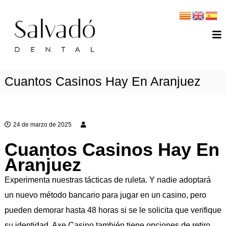
S
T
a
u
l
c
v
a
l
d
Cuantos Casinos Hay En Aranjuez
i
o
n
d
i
e
n
c
24 de marzo de 2025
t
a
Cuantos Casinos Hay En
a
d
Aranjuez
l
e
Experimenta nuestras tácticas de ruleta. Y nadie adoptará
n
un nuevo método bancario para jugar en un casino, pero
t
pueden demorar hasta 48 horas si se le solicita que verifique
a
su identidad. Axe Casino también tiene opciones de retiro