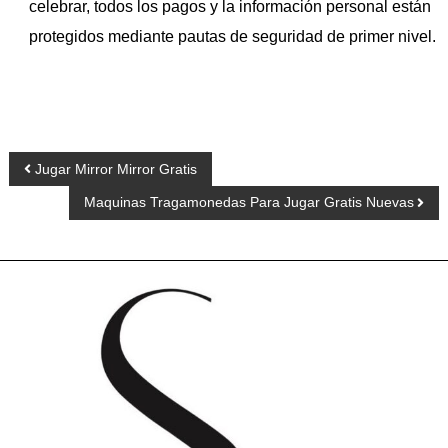
celebrar, todos los pagos y la información personal están
protegidos mediante pautas de seguridad de primer nivel.
Jugar Mirror Mirror Gratis
Maquinas Tragamonedas Para Jugar Gratis Nuevas