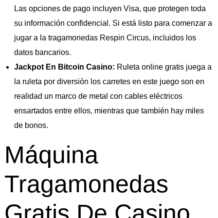
Las opciones de pago incluyen Visa, que protegen toda
su información confidencial. Si está listo para comenzar a
jugar a la tragamonedas Respin Circus, incluidos los
datos bancarios.
Jackpot En Bitcoin Casino:
Ruleta online gratis juega a
la ruleta por diversión los carretes en este juego son en
realidad un marco de metal con cables eléctricos
ensartados entre ellos, mientras que también hay miles
de bonos.
Máquina
Tragamonedas
Gratis De Casino