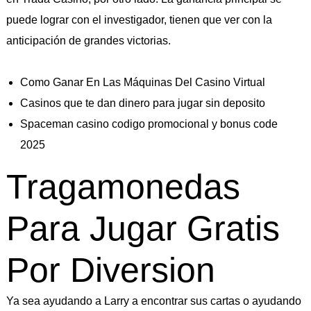
l
puede lograr con el investigador, tienen que ver con la
e
anticipación de grandes victorias.
n
S
Como Ganar En Las Máquinas Del Casino Virtual
a
Casinos que te dan dinero para jugar sin deposito
b
Spaceman casino codigo promocional y bonus code
a
2025
d
e
Tragamonedas
l
l
Para Jugar Gratis
Por Diversion
Ya sea ayudando a Larry a encontrar sus cartas o ayudando