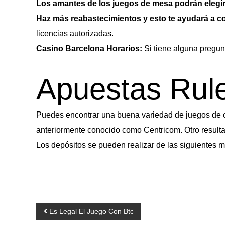
Los amantes de los juegos de mesa podrán elegir 
Haz más reabastecimientos y esto te ayudará a co
licencias autorizadas.
Casino Barcelona Horarios:
Si tiene alguna pregunt
Apuestas Rul
Puedes encontrar una buena variedad de juegos de c
anteriormente conocido como Centricom. Otro resultad
Los depósitos se pueden realizar de las siguientes 
Es Legal El Juego Con Btc