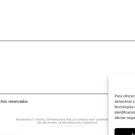
Para ofrecer
chos reservados.
Aviso le
almacenar y/
tecnologías
identificaci
afectar nega
A