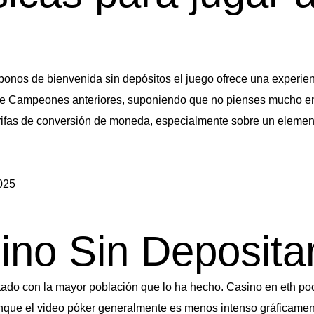
 bonos de bienvenida sin depósitos el juego ofrece una experie
de Campeones anteriores, suponiendo que no pienses mucho en
ifas de conversión de moneda, especialmente sobre un element
2025
no Sin Deposita
tado con la mayor población que lo ha hecho. Casino en eth poc
unque el video póker generalmente es menos intenso gráficamen