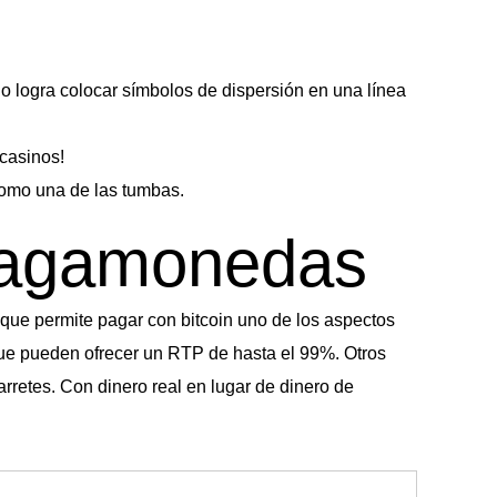
o logra colocar símbolos de dispersión en una línea
 casinos!
 como una de las tumbas.
ragamonedas
que permite pagar con bitcoin uno de los aspectos
ue pueden ofrecer un RTP de hasta el 99%. Otros
arretes. Con dinero real en lugar de dinero de