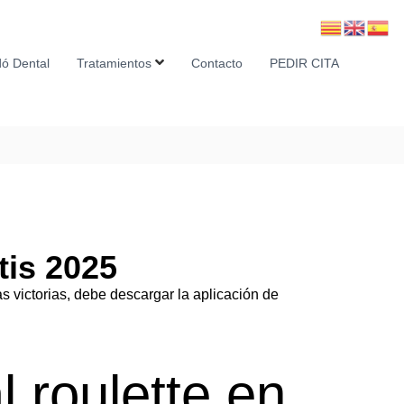
dó Dental
Tratamientos
Contacto
PEDIR CITA
tis 2025
s victorias, debe descargar la aplicación de
l roulette en