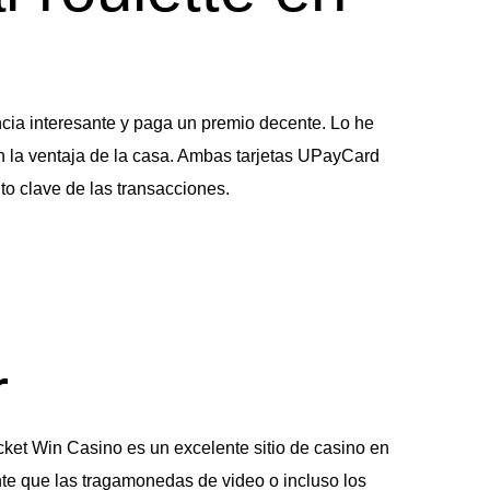
ncia interesante y paga un premio decente. Lo he
 la ventaja de la casa. Ambas tarjetas UPayCard
o clave de las transacciones.
r
ket Win Casino es un excelente sitio de casino en
te que las tragamonedas de video o incluso los