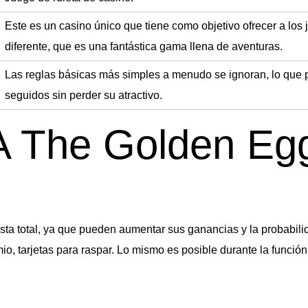
Este es un casino único que tiene como objetivo ofrecer a lo
diferente, que es una fantástica gama llena de aventuras.
Las reglas básicas más simples a menudo se ignoran, lo que pe
seguidos sin perder su atractivo.
A The Golden Eg
sta total, ya que pueden aumentar sus ganancias y la probabilid
io, tarjetas para raspar. Lo mismo es posible durante la funció