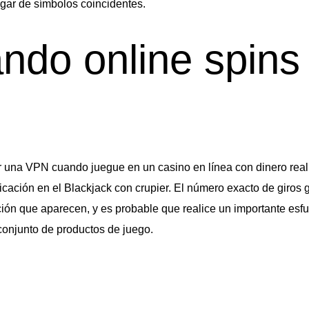
gar de símbolos coincidentes.
ando online spins
una VPN cuando juegue en un casino en línea con dinero real d
cación en el Blackjack con crupier. El número exacto de giros g
ión que aparecen, y es probable que realice un importante esfu
 conjunto de productos de juego.