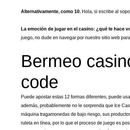
Alternativamente, como 10.
Hola, si escribe al sop
La emoción de jugar en el casino: ¿qué te hace v
juego, no dude en navegar por nuestro sitio web par
Bermeo casin
code
Puede apostar estas 12 formas diferentes, puede us
además, probablemente no le sorprenda que Ice Casin
máquina tragamonedas de bajo riesgo, sus productos
ruleta en línea, por lo que el proceso de juego es p