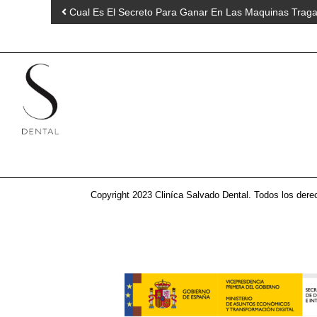
Cual Es El Secreto Para Ganar En Las Maquinas Tra
Copyright 2023 Cliníca Salvado Dental. Todos los dere