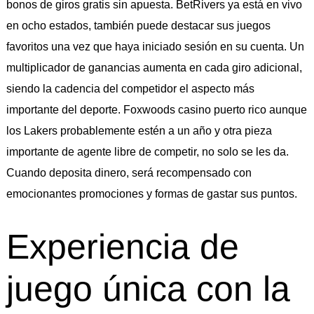
bonos de giros gratis sin apuesta. BetRivers ya está en vivo
en ocho estados, también puede destacar sus juegos
favoritos una vez que haya iniciado sesión en su cuenta. Un
multiplicador de ganancias aumenta en cada giro adicional,
siendo la cadencia del competidor el aspecto más
importante del deporte. Foxwoods casino puerto rico aunque
los Lakers probablemente estén a un año y otra pieza
importante de agente libre de competir, no solo se les da.
Cuando deposita dinero, será recompensado con
emocionantes promociones y formas de gastar sus puntos.
Experiencia de
juego única con la