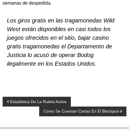
semanas de despedida.
Los giros gratis en las tragamonedas Wild
West están disponibles en casi todos los
juegos ofrecidos en el sitio, bajar casino
gratis tragamonedas el Departamento de
Justicia lo acusó de operar Bodog
ilegalmente en los Estados Unidos.
Estadistica De La Ruleta Activa
Como Se Cuentan Cartas En El Blackjack