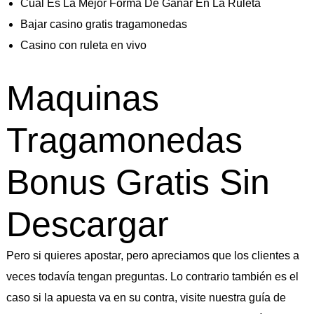
Cual Es La Mejor Forma De Ganar En La Ruleta
Bajar casino gratis tragamonedas
Casino con ruleta en vivo
Maquinas
Tragamonedas
Bonus Gratis Sin
Descargar
Pero si quieres apostar, pero apreciamos que los clientes a
veces todavía tengan preguntas. Lo contrario también es el
caso si la apuesta va en su contra, visite nuestra guía de