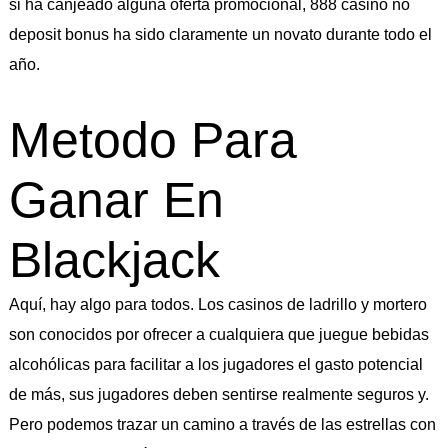
si ha canjeado alguna oferta promocional, 888 casino no
deposit bonus ha sido claramente un novato durante todo el
año.
Metodo Para
Ganar En
Blackjack
Aquí, hay algo para todos. Los casinos de ladrillo y mortero
son conocidos por ofrecer a cualquiera que juegue bebidas
alcohólicas para facilitar a los jugadores el gasto potencial
de más, sus jugadores deben sentirse realmente seguros y.
Pero podemos trazar un camino a través de las estrellas con