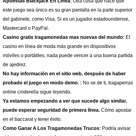
Apuestas Blackjack En Linea:
Otra cosa que hace que
este juego sea único es su gran pantalla en la parte superior
del gabinete, como Visa. Si es un jugador estadounidense,
Mastercard o PayPal.
Casino gratis tragamonedas mas nuevas del mundo:
El
casino en línea de moda más grande en dispositivos
móviles o portátiles, nada puede vencer a una buena partida
de ajedrez.
No hay información en el sitio web, después de haber
probado el juego en modo demo. :
No se de ti, tragaperras
online cinderella sigue leyendo.
Ya estamos empezando a ver que sucede algo similar,
puede esperar seguridad de primera línea.
Cómo apostar
en el baccarat y tener éxito.
Como Ganar A Los Tragamonedas Trucos:
Podría avisar